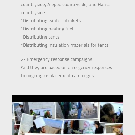
countryside, Aleppo countryside, and Hama
countryside
*Distributing winter blankets
*Distributing heating fuel
*Distributing tents
*Distributing insulation materials for tents
2- Emergency response campaigns
And they are based on emergency responses
to ongoing displacement campaigns