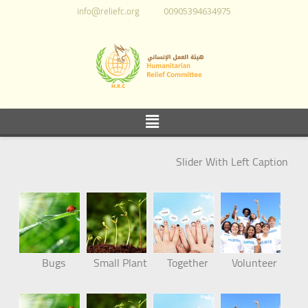
info@reliefc.org
00905394634975
Slider With Left Caption
Bugs
Small Plant
Together
Volunteer