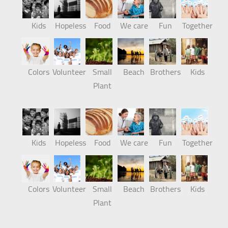
Kids
Hopeless
Food
We care
Fun
Together
Colors
Volunteer
Small
Beach
Brothers
Kids
Plant
Kids
Hopeless
Food
We care
Fun
Together
Colors
Volunteer
Small
Beach
Brothers
Kids
Plant