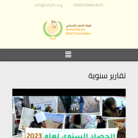
info@reliefc.org
00905394634975
تقارير سنوية