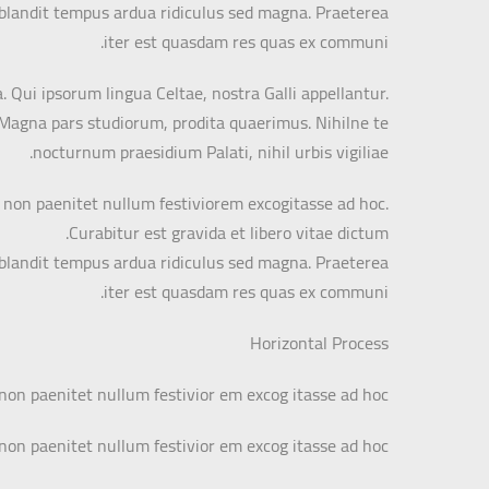
r blandit tempus ardua ridiculus sed magna. Praeterea
iter est quasdam res quas ex communi.
. Qui ipsorum lingua Celtae, nostra Galli appellantur.
t. Magna pars studiorum, prodita quaerimus. Nihilne te
nocturnum praesidium Palati, nihil urbis vigiliae.
e non paenitet nullum festiviorem excogitasse ad hoc.
Curabitur est gravida et libero vitae dictum.
r blandit tempus ardua ridiculus sed magna. Praeterea
iter est quasdam res quas ex communi.
Horizontal Process
 non paenitet nullum festivior em excog itasse ad hoc.
 non paenitet nullum festivior em excog itasse ad hoc.