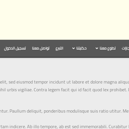
جازات
تطوع معنا
حكايتنا
التبرع
تواصل معنا
تسجيل الدخول
elit, sed eiusmod tempor incidunt ut labore et dolore magna aliqua
il urbis vigiliae. Contra legem facit qui id facit quod lex prohibe
antur. Paullum deliquit, ponderibus modulisque suis ratio utitur. M
certam indicere. Ab illo tempore, ab est sed immemorabili. Curabitu