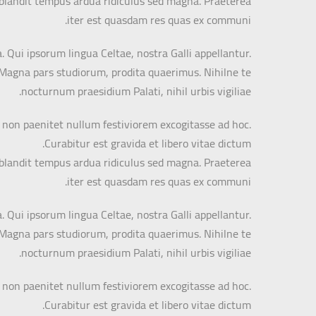
r blandit tempus ardua ridiculus sed magna. Praeterea
iter est quasdam res quas ex communi.
. Qui ipsorum lingua Celtae, nostra Galli appellantur.
t. Magna pars studiorum, prodita quaerimus. Nihilne te
nocturnum praesidium Palati, nihil urbis vigiliae.
e non paenitet nullum festiviorem excogitasse ad hoc.
Curabitur est gravida et libero vitae dictum.
r blandit tempus ardua ridiculus sed magna. Praeterea
iter est quasdam res quas ex communi.
. Qui ipsorum lingua Celtae, nostra Galli appellantur.
t. Magna pars studiorum, prodita quaerimus. Nihilne te
nocturnum praesidium Palati, nihil urbis vigiliae.
e non paenitet nullum festiviorem excogitasse ad hoc.
Curabitur est gravida et libero vitae dictum.