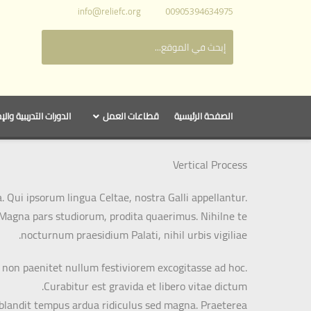
info@reliefc.org
00905394634975
الصفحة الرئيسية
قطاعات العمل
الدورات التدريبية والإ
Vertical Process
. Qui ipsorum lingua Celtae, nostra Galli appellantur.
t. Magna pars studiorum, prodita quaerimus. Nihilne te
nocturnum praesidium Palati, nihil urbis vigiliae.
e non paenitet nullum festiviorem excogitasse ad hoc.
Curabitur est gravida et libero vitae dictum.
r blandit tempus ardua ridiculus sed magna. Praeterea