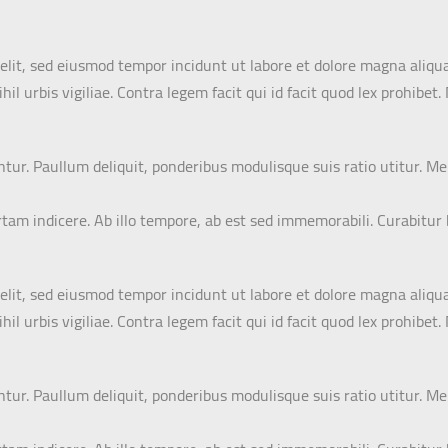
elit, sed eiusmod tempor incidunt ut labore et dolore magna aliqua
il urbis vigiliae. Contra legem facit qui id facit quod lex prohibe
antur. Paullum deliquit, ponderibus modulisque suis ratio utitur. M
certam indicere. Ab illo tempore, ab est sed immemorabili. Curabitu
elit, sed eiusmod tempor incidunt ut labore et dolore magna aliqua
il urbis vigiliae. Contra legem facit qui id facit quod lex prohibe
antur. Paullum deliquit, ponderibus modulisque suis ratio utitur. M