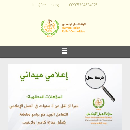
info@reliefc.org
00905394634975