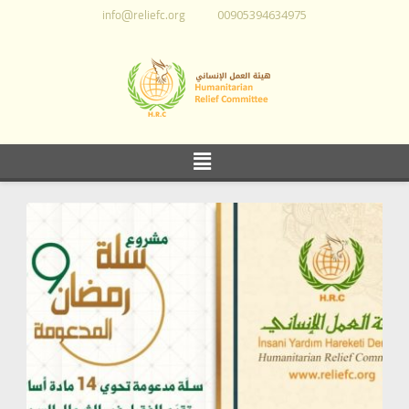
info@reliefc.org
00905394634975