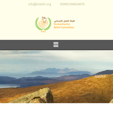
info@reliefc.org
00905394634975
حكايتنا