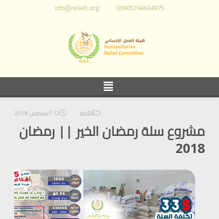
info@reliefc.org
00905394634975
الأخبار
12 أغسطس 2018
مشروع سلة رمضان الخير || رمضان
2018