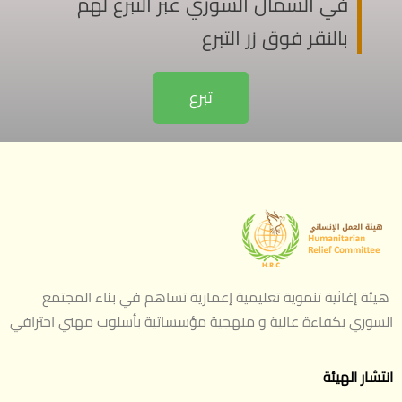
في الشمال السوري عبر التبرع لهم
بالنقر فوق زر التبرع
تبرع
هيئة إغاثية تنموية تعليمية إعمارية تساهم في بناء المجتمع
السوري بكفاءة عالية و منهجية مؤسساتية بأسلوب مهني احترافي
انتشار الهيئة