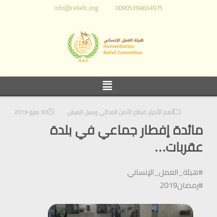
info@reliefc.org
00905394634975
أهم الأخبار
,
قطاع الأمن الغذائي وسبل العيش
30 مايو 2019
مائدة إفطار جماعي في بلدة
عقربات…
#هيئة_العمل_الإنساني
#رمضان2019