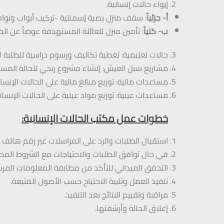
إيواء حالات إنسانية:
أ‌-
جزئياً
: سقف منزل بصبة إسمنتية -تركيب أبواب ونوافذ
ب‌-
كلياً
: تأمين منزل للعائلة المستهدفة عوضاً عن الخ
حالات تعليمية: تغطية تكاليف ورسوم دراسية للطلبة الم
مشاريع سبل العيش: إنشاء مشروع ربحي للحالة المس
مساعدات مالية: توزيع مبالغ مالية على الحالات الإنسان
مساعدات عينية: توزيع مواد عينية على الحالات الإنساني
خطوات عمل مكتب الحالات الإنسانية:
استقبال الطلبات والرد على المراسلات عبر رقم هات
في حال توافق الطلبات والاحتياجات مع الشروط المحد
التحقق الميداني للتأكد من مطابقة المعلومات المرسل
تنفيذ العمل وتلبية الاحتياج حسب الأصول المتبعة.
مراقبة وتقييم النتائج بعد التنفيذ.
إغلاق الحالة وأرشفتها.