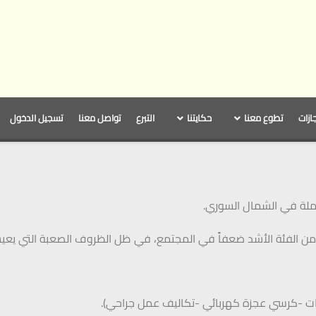
جازات
تطوع معنا
حكايتنا
التبرع
تواصل معنا
تسجيل الدخول
املة في الشمال السوري.
 من الفئة الأشد ضعفاً في المجتمع، في ظل الظروف الصعبة التي يع
ت -كرسي عجزة كهربائي -تكاليف عمل جراحي).