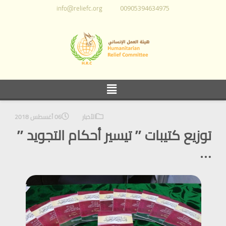
info@reliefc.org
00905394634975
الأخبار
06 أغسطس 2018
توزيع كتيبات ” تيسير أحكام التجويد ”
…