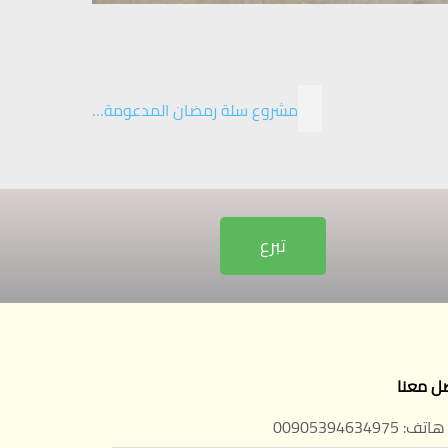
مشروع سلة رمضان المدعومة…
تبرع
ل معنا
هاتف: 00905394634975