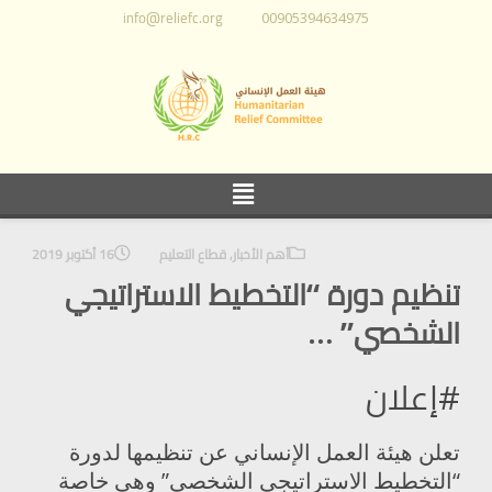
info@reliefc.org
00905394634975
أهم الأخبار
,
قطاع التعليم
16 أكتوبر 2019
تنظيم دورة “التخطيط الاستراتيجي
الشخصي” …
#إعلان
تعلن هيئة العمل الإنساني عن تنظيمها لدورة
“التخطيط الاستراتيجي الشخصي” وهي خاصة