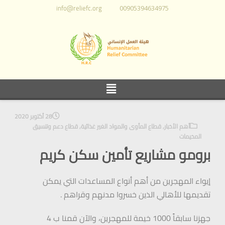
info@reliefc.org
00905394634975
28 أكتوبر 2020
أهم الأخبار
,
قطاع المأوى والمواد الغير غذائية
,
قطاع دعم وتنسيق
المخيمات
برومو مشاريع تأمين سكن كريم
إيواء المهجرين من أهم أنواع المساعدات التي يمكن
تقديمها للأهالي الذين خسروا مدنهم وقراهم .
جهزنا سابقاً 1000 خيمة للمهجرين، والآن قمنا ب 4