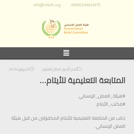
info@reliefc.org
00905394634975
أهم الأخبار
,
قطاع التعليم
02 يوليو 2019
المتابعة التعليمية للأيتام…
#هيئة_العمل_الإنساني
#مكتب_الأيتام
جانب من المتابعة التعليمية للأيتام المكفولين من قبل هيئة
العمل الإنساني .