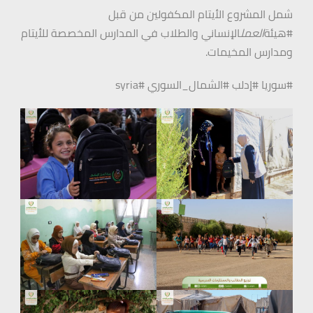
شمل المشروع الأيتام المكفولين من قبل
#هيئة
العمل
الإنساني والطلاب في المدارس المخصصة للأيتام
ومدارس المخيمات.
#سوريا #إدلب #الشمال_السوري #syria