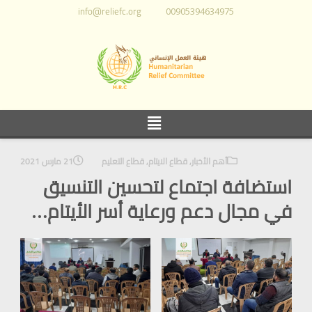
info@reliefc.org
00905394634975
أهم الأخبار
,
قطاع الايتام
,
قطاع التعليم
21 مارس 2021
استضافة اجتماع لتحسين التنسيق
في مجال دعم ورعاية أسر الأيتام…