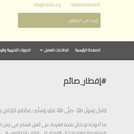
info@reliefc.org
00905394634975
الصفحة الرئيسية
قطاعات العمل
الدورات التدريبية والإ
#إفطار_صائم
((قَالَ رَسُولُ اللَّهِ -صَلَّى اللَّهُ عَلَيْهِ وَسَلَّمَ-: لِلصَّائِمِ فَرْحَتَانِ يَفْ
ما أحوجنا لإدخال هذه الفرحة على أهل الشام في زمن الح
فساهموا معنا بإدخال الفرحة على قلوب الصائمين في ش