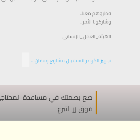
فطروهم معنا..
وشاركونا الأجر ..
#هيئة_العمل_الإنساني
تجهيز الكوادر لاستقبال مشاريع رمضان…
ضع بصمتك في مساعدة المحتاجين ف
فوق زر التبرع