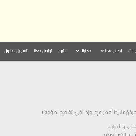
جازات
تطوع معنا
حكايتنا
التبرع
تواصل معنا
تسجيل الدخول
رَحُهُمَا؛ إِذَا أَفْطَرَ فَرِحَ, وَإِذَا لَقِيَ رَبَّهُ فَرِحَ بِصَوْمِهِ))
رب والأحزان..
هر الخير العظيم