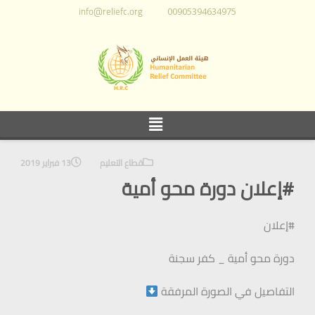
info@reliefc.org
00905394634975
قطاع التعليم
13 فبراير 2019
#إعلان دورة محو أمية
#إعلان
دورة محو أمية _ كفر سجنة
التفاصيل في الصورة المرفقة